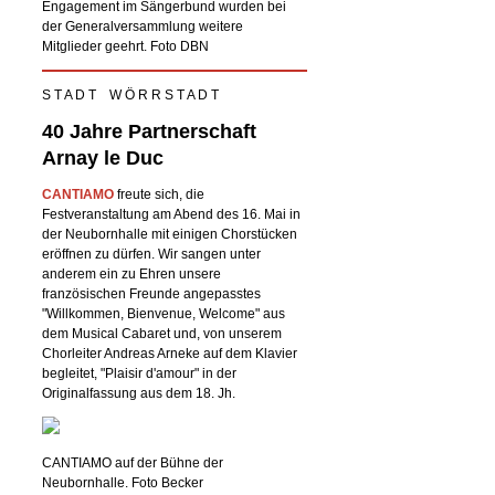
Engagement im Sängerbund wurden bei
der Generalversammlung weitere
Mitglieder geehrt. Foto DBN
S T A D T W Ö R R S T A D T
40 Jahre Partnerschaft
Arnay le Duc
CANTIAMO
freute sich, die
Festveranstaltung am Abend des 16. Mai in
der Neubornhalle mit einigen Chorstücken
eröffnen zu dürfen. Wir sangen unter
anderem ein zu Ehren unsere
französischen Freunde angepasstes
"Willkommen, Bienvenue, Welcome" aus
dem Musical Cabaret und, von unserem
Chorleiter Andreas Arneke auf dem Klavier
begleitet, "Plaisir d'amour" in der
Originalfassung aus dem 18. Jh.
CANTIAMO auf der Bühne der
Neubornhalle. Foto Becker