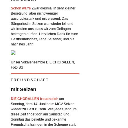
Schön war's
Zwar diesmal in sehr kleiner
Besetzung, aber nicht weniger
ausdrucksstark und mitreissend. Das
Sängerfest in Selzen war wieder toll und
wir freuten uns, dass wir zum Gelingen
beitragen durften. Herzlichen Dank für eure
Gastfreundschaft, liebe Selzener, und bis
nächstes Jahr!
Unser Vokalensemble DIE CHORALLEN,
Foto BS
F R E U N D S C H A F T
mit Selzen
DIE CHORALLEN freuen sich
am
Sonntag, dem 14. Juni beim MGV Selzen
wieder zu Gast zu sein. Wie jedes Jahr um
diese Zeit findet dort am Samstag und
Sonntag das beliebte und bekannte
Freundschaftssingen in der Scheune statt.