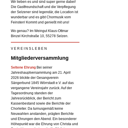
Wir lieben es und sind super gerne dabei!
Die Gastfreundschaft und die Verpflegung
der Selzener sind legendär, die Location ist
wunderbar und es gibt Chormusik vom
Feinsten! Kommt und genießt mit uns!
Wo genau? Im Weingut Klaus-Ottmar
Binzel Kirchstraße 10, 55278 Selzen.
V E R E I N S L E B E N
Mitgliederversammlung
Seltene Ehrung
Bei seiner
Jahreshauptversammlung am 21. April
2026 blickte der Gesangverein
Sängerbund 1845 Wörrstadt e.V. auf das
vergangene Vereinsjahr zurück. Auf der
Tagesordnung standen der
Jahresrückblick, der Bericht zum
Kassenbestand sowie die Berichte der
Chorleiter. Da turnusgemäß keine
Neuwahlen anstanden, prägten Berichte
und Ehrungen den Abend. Ein besonderer
Höhepunkt war die Ehrung von Christa und