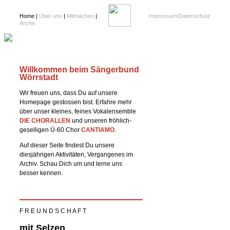
Home |
Über uns
|
Mitmachen
|
Impressum/Datenschutz
Archiv
Willkommen beim Sängerbund
Wörrstadt
Wir freuen uns, dass Du auf unsere
Homepage gestossen bist. Erfahre mehr
über unser kleines, feines Vokalensemble
DIE CHORALLEN
und unseren fröhlich-
geselligen Ü-60 Chor
CANTIAMO
.
Auf dieser Seite findest Du unsere
diesjährigen Aktivitäten, Vergangenes im
Archiv. Schau Dich um und lerne uns
besser kennen.
F R E U N D S C H A F T
mit Selzen