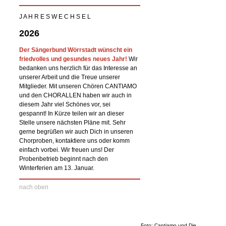
J A H R E S W E C H S E L
2026
Der Sängerbund Wörrstadt wünscht ein
friedvolles und gesundes neues Jahr!
Wir
bedanken uns herzlich für das Interesse an
unserer Arbeit und die Treue unserer
Mitglieder. Mit unseren Chören CANTIAMO
und den CHORALLEN haben wir auch in
diesem Jahr viel Schönes vor, sei
gespannt! In Kürze teilen wir an dieser
Stelle unsere nächsten Pläne mit. Sehr
gerne begrüßen wir auch Dich in unseren
Chorproben, kontaktiere uns oder komm
einfach vorbei. Wir freuen uns! Der
Probenbetrieb beginnt nach den
Winterferien am 13. Januar.
nach oben
Foto: Cantiamo und Die