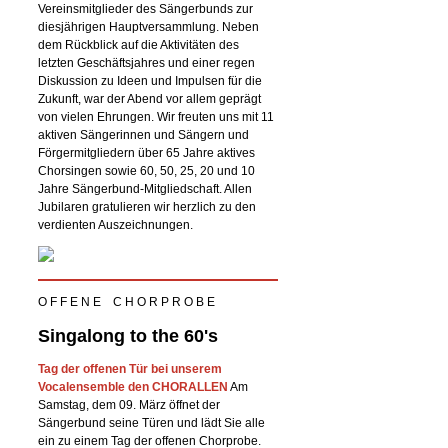
Vereinsmitglieder des Sängerbunds zur
diesjährigen Hauptversammlung. Neben
dem Rückblick auf die Aktivitäten des
letzten Geschäftsjahres und einer regen
Diskussion zu Ideen und Impulsen für die
Zukunft, war der Abend vor allem geprägt
von vielen Ehrungen. Wir freuten uns mit 11
aktiven Sängerinnen und Sängern und
Förgermitgliedern über 65 Jahre aktives
Chorsingen sowie 60, 50, 25, 20 und 10
Jahre Sängerbund-Mitgliedschaft. Allen
Jubilaren gratulieren wir herzlich zu den
verdienten Auszeichnungen.
O F F E N E C H O R P R O B E
Singalong to the 60's
Tag der offenen Tür bei unserem
Vocalensemble den CHORALLEN
Am
Samstag, dem 09. März öffnet der
Sängerbund seine Türen und lädt Sie alle
ein zu einem Tag der offenen Chorprobe.