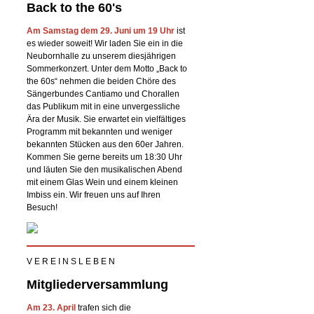
Back to the 60's
Am Samstag dem 29. Juni um 19 Uhr
ist
es wieder soweit! Wir laden Sie ein in die
Neubornhalle zu unserem diesjährigen
Sommerkonzert. Unter dem Motto „Back to
the 60s“ nehmen die beiden Chöre des
Sängerbundes Cantiamo und Chorallen
das Publikum mit in eine unvergessliche
Ära der Musik. Sie erwartet ein vielfältiges
Programm mit bekannten und weniger
bekannten Stücken aus den 60er Jahren.
Kommen Sie gerne bereits um 18:30 Uhr
und läuten Sie den musikalischen Abend
mit einem Glas Wein und einem kleinen
Imbiss ein. Wir freuen uns auf Ihren
Besuch!
V E R E I N S L E B E N
Mitgliederversammlung
Am 23. April
trafen sich die