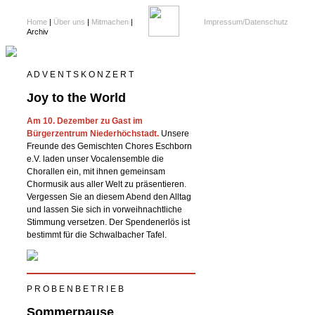
Home
|
Über uns
|
Mitmachen
|
Impressum/Datenschutz
Archiv
A D V E N T S K O N Z E R T
Joy to the World
Am 10. Dezember zu Gast im
Bürgerzentrum Niederhöchstadt.
Unsere
Freunde des Gemischten Chores Eschborn
e.V. laden unser Vocalensemble die
Chorallen ein, mit ihnen gemeinsam
Chormusik aus aller Welt zu präsentieren.
Vergessen Sie an diesem Abend den Alltag
und lassen Sie sich in vorweihnachtliche
Stimmung versetzen. Der Spendenerlös ist
bestimmt für die Schwalbacher Tafel.
P R O B E N B E T R I E B
Sommerpause