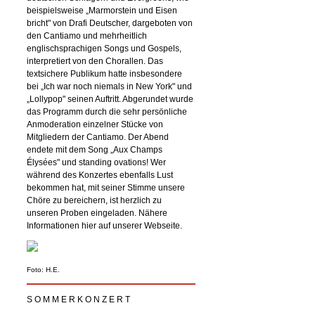
beispielsweise „Marmorstein und Eisen
bricht" von Drafi Deutscher, dargeboten von
den Cantiamo und mehrheitlich
englischsprachigen Songs und Gospels,
interpretiert von den Chorallen. Das
textsichere Publikum hatte insbesondere
bei „Ich war noch niemals in New York" und
„Lollypop" seinen Auftritt. Abgerundet wurde
das Programm durch die sehr persönliche
Anmoderation einzelner Stücke von
Mitgliedern der Cantiamo. Der Abend
endete mit dem Song „Aux Champs
Élysées" und standing ovations! Wer
während des Konzertes ebenfalls Lust
bekommen hat, mit seiner Stimme unsere
Chöre zu bereichern, ist herzlich zu
unseren Proben eingeladen. Nähere
Informationen hier auf unserer Webseite.
Foto: H.E.
S O M M E R K O N Z E R T