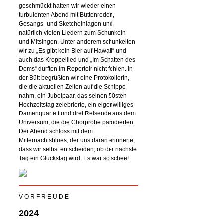
geschmückt hatten wir wieder einen
turbulenten Abend mit Büttenreden,
Gesangs- und Sketcheinlagen und
natürlich vielen Liedern zum Schunkeln
und Mitsingen. Unter anderem schunkelten
wir zu „Es gibt kein Bier auf Hawaii“ und
auch das Kreppellied und „Im Schatten des
Doms“ durften im Repertoir nicht fehlen. In
der Bütt begrüßten wir eine Protokollerin,
die die aktuellen Zeiten auf die Schippe
nahm, ein Jubelpaar, das seinen 50sten
Hochzeitstag zelebrierte, ein eigenwilliges
Damenquartett und drei Reisende aus dem
Universum, die die Chorprobe parodierten.
Der Abend schloss mit dem
Mitternachtsblues, der uns daran erinnerte,
dass wir selbst entscheiden, ob der nächste
Tag ein Glückstag wird. Es war so schee!
V O R F R E U D E
2024