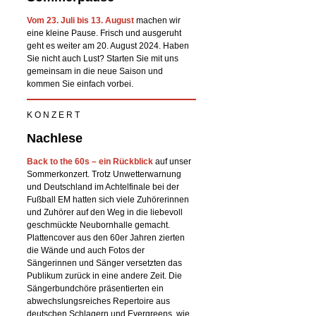
Vom 23. Juli bis 13. August
machen wir
eine kleine Pause. Frisch und ausgeruht
geht es weiter am 20. August 2024. Haben
Sie nicht auch Lust? Starten Sie mit uns
gemeinsam in die neue Saison und
kommen Sie einfach vorbei.
K O N Z E R T
Nachlese
Back to the 60s – ein Rückblick
auf unser
Sommerkonzert. Trotz Unwetterwarnung
und Deutschland im Achtelfinale bei der
Fußball EM hatten sich viele Zuhörerinnen
und Zuhörer auf den Weg in die liebevoll
geschmückte Neubornhalle gemacht.
Plattencover aus den 60er Jahren zierten
die Wände und auch Fotos der
Sängerinnen und Sänger versetzten das
Publikum zurück in eine andere Zeit. Die
Sängerbundchöre präsentierten ein
abwechslungsreiches Repertoire aus
deutschen Schlagern und Evergreens, wie