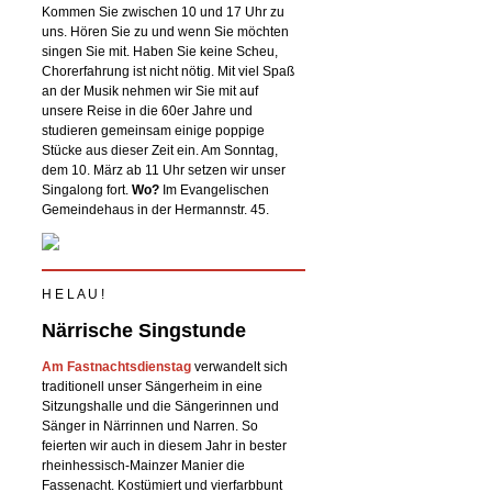
Kommen Sie zwischen 10 und 17 Uhr zu
uns. Hören Sie zu und wenn Sie möchten
singen Sie mit. Haben Sie keine Scheu,
Chorerfahrung ist nicht nötig. Mit viel Spaß
an der Musik nehmen wir Sie mit auf
unsere Reise in die 60er Jahre und
studieren gemeinsam einige poppige
Stücke aus dieser Zeit ein. Am Sonntag,
dem 10. März ab 11 Uhr setzen wir unser
Singalong fort.
Wo?
Im Evangelischen
Gemeindehaus in der Hermannstr. 45.
H E L A U !
Närrische Singstunde
Am Fastnachtsdienstag
verwandelt sich
traditionell unser Sängerheim in eine
Sitzungshalle und die Sängerinnen und
Sänger in Närrinnen und Narren. So
feierten wir auch in diesem Jahr in bester
rheinhessisch-Mainzer Manier die
Fassenacht. Kostümiert und vierfarbbunt