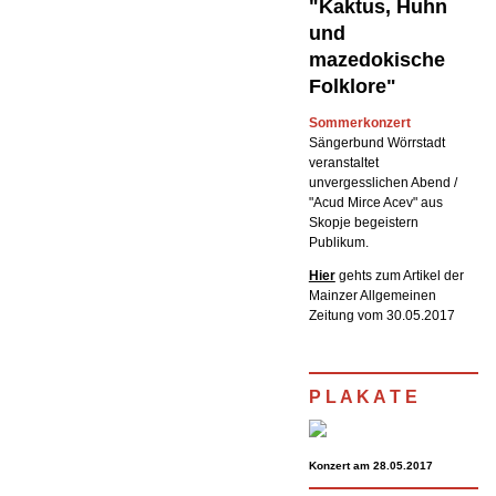
"Kaktus, Huhn
und
mazedokische
Folklore"
Sommerkonzert
Sängerbund Wörrstadt
veranstaltet
unvergesslichen Abend /
"Acud Mirce Acev" aus
Skopje begeistern
Publikum.
Hier
gehts zum Artikel der
Mainzer Allgemeinen
Zeitung vom 30.05.2017
P L A K A T E
Konzert am 28.05.2017