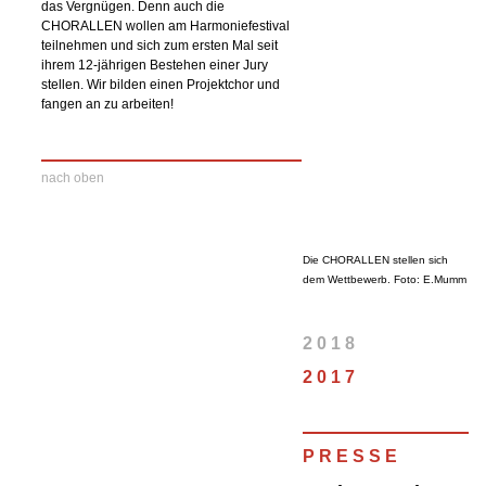
das Vergnügen. Denn auch die
CHORALLEN wollen am Harmoniefestival
teilnehmen und sich zum ersten Mal seit
ihrem 12-jährigen Bestehen einer Jury
stellen. Wir bilden einen Projektchor und
fangen an zu arbeiten!
nach oben
Die CHORALLEN stellen sich
dem Wettbewerb. Foto: E.Mumm
2 0 1 8
2 0 1 7
P R E S S E