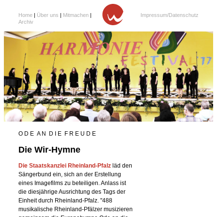
Home
|
Über uns
|
Mitmachen
|
Impressum/Datenschutz
Archiv
O D E A N D I E F R E U D E
Die Wir-Hymne
Die Staatskanzlei Rheinland-Pfalz
läd den
Sängerbund ein, sich an der Erstellung
eines Imagefilms zu beteiligen. Anlass ist
die diesjährige Ausrichtung des Tags der
Einheit durch Rheinland-Pfalz. "488
musikalische Rheinland-Pfälzer musizieren