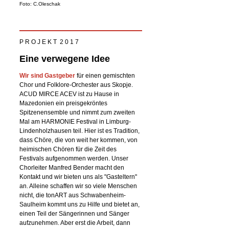
Foto: C.Oleschak
P R O J E K T 2 0 1 7
Eine verwegene Idee
Wir sind Gastgeber
für einen gemischten
Chor und Folklore-Orchester aus Skopje.
ACUD MIRCE ACEV ist zu Hause in
Mazedonien ein preisgekröntes
Spitzenensemble und nimmt zum zweiten
Mal am HARMONIE Festival in Limburg-
Lindenholzhausen teil. Hier ist es Tradition,
dass Chöre, die von weit her kommen, von
heimischen Chören für die Zeit des
Festivals aufgenommen werden. Unser
Chorleiter Manfred Bender macht den
Kontakt und wir bieten uns als "Gasteltern"
an. Alleine schaffen wir so viele Menschen
nicht, die tonART aus Schwabenheim-
Saulheim kommt uns zu Hilfe und bietet an,
einen Teil der Sängerinnen und Sänger
aufzunehmen. Aber erst die Arbeit, dann