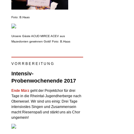
Foto: B.Haas
Unsere Gäste ACUD MIRCE ACEV aus
Mazedonien gewinnen Gold! Foto: B.Haas
V O R R B E R E I T U N G
Intensiv-
Probenwochenende 2017
Ende März
geht der Projektchor für drei
Tage in die Rheintal-Jugendherberge nach
Oberwesel. Wir sind uns einig: Drei Tage
intensivstes Singen und Zusammensein
macht Riesenspaß und stärkt uns als Chor
ungemein!