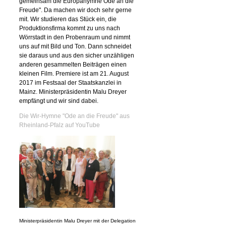
gemeinsam die Europahymne Ode an die
Freude". Da machen wir doch sehr gerne
mit. Wir studieren das Stück ein, die
Produktionsfirma kommt zu uns nach
Wörrstadt in den Probenraum und nimmt
uns auf mit Bild und Ton. Dann schneidet
sie daraus und aus den sicher unzähligen
anderen gesammelten Beiträgen einen
kleinen Film. Premiere ist am 21. August
2017 im Festsaal der Staatskanzlei in
Mainz. Ministerpräsidentin Malu Dreyer
empfängt und wir sind dabei.
Die Wir-Hymne "Ode an die Freude" aus
Rheinland-Pfalz auf YouTube
Ministerpräsidentin Malu Dreyer mit der Delegation