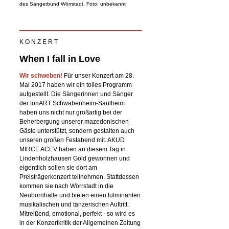
des Sängerbund Wörrstadt. Foto: unbekannt
K O N Z E R T
When I fall in Love
Wir schweben!
Für unser Konzert am 28.
Mai 2017 haben wir ein tolles Programm
aufgestellt. Die Sängerinnen und Sänger
der tonART Schwabenheim-Saulheim
haben uns nicht nur großartig bei der
Beherbergung unserer mazedonischen
Gäste unterstützt, sondern gestalten auch
unseren großen Festabend mit. AKUD
MIRCE ACEV haben an diesem Tag in
Lindenholzhausen Gold gewonnen und
eigentlich sollen sie dort am
Preisträgerkonzert teilnehmen. Stattdessen
kommen sie nach Wörrstadt in die
Neubornhalle und bieten einen fulminanten
musikalischen und tänzerischen Auftritt.
Mitreißend, emotional, perfekt - so wird es
in der Konzertkritik der Allgemeinen Zeitung